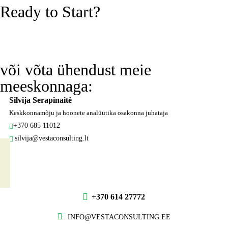
Ready to Start?
GET THE OFFER
või võta ühendust meie
meeskonnaga:
Silvija Serapinaitė
Keskkonnamõju ja hoonete analüütika osakonna juhataja
+370 685 11012
silvija@vestaconsulting.lt
+370 614 27772
INFO@VESTACONSULTING.EE