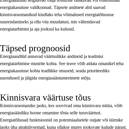
Energiaauditid selgitavad välja ressursse raiskavad või ebatõhusad
energiakasutuse valdkonnad. Täpsete andmete abil saavad
kinnisvaraomanikud kindlaks teha võimalused energiatõhususe
suurendamiseks ja ellu viia muudatusi, mis vähendavad
energiatarbimist ja aja jooksul ka kulusid.
Täpsed prognoosid
Energiaauditid annavad väärtuslikke andmeid ja teadmisi
energiatarbimise mustrite kohta. See teave võib aidata omanikel teha
energiakasutuse kohta teadlikke otsuseid, seada prioriteediks
uuendused ja jälgida energiasäästumeetmete mõju.
Kinnisvara väärtuse tõus
Kinnisvaraomanike jaoks, kes soovivad oma kinnisvara müüa, võib
energiasäästliku hoone omamine tõsta selle turuväärtust.
Energiatõhusad funktsioonid on potentsiaalsetele ostjate või üürnike
jaoks üha atraktiivsemad, kuna ollakse mures jooksvate kulude pärast.