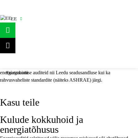
EE
Teenused
ENERGIAAUDIT
Hoonete
Energiaaudit on protseduur, mille käigus hinnatakse hoone
modelleerimine
hetkeseisundit, tuvastatakse võimalikud parandamist vajavad kohad
ja
ning koostatakse plaan energiakulude vähendamiseks ja
analüüsid
energiatõhususe suurendamiseks. Teostame erinevat tüüpi
energiatarbimise auditeid nii Leedu seadusandluse kui ka
Energiaaudit
rahvusvaheliste standardite (näiteks ASHRAE) järgi.
Kasu teile
Kulude kokkuhoid ja
energiatõhusus