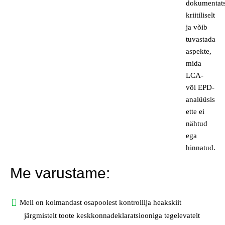
dokumentats
kriitiliselt
ja võib
tuvastada
aspekte,
mida
LCA-
või EPD-
analüüsis
ette ei
nähtud
ega
hinnatud.
Me varustame:
Meil on kolmandast osapoolest kontrollija heakskiit
järgmistelt toote keskkonnadeklaratsiooniga tegelevatelt