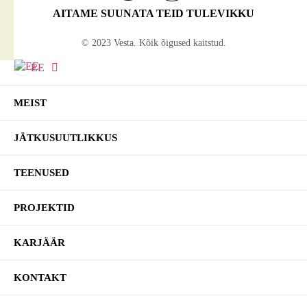
AITAME SUUNATA TEID TULEVIKKU
© 2023 Vesta. Kõik õigused kaitstud.
EE
MEIST
JÄTKUSUUTLIKKUS
TEENUSED
Ettevõtte jätkusuutlikkus
PROJEKTID
Hoonete keskkonnasäästlikkus
KARJÄÄR
Hoonete modelleerimine ja analüüsid
KONTAKT
Süsiniku netonullheide