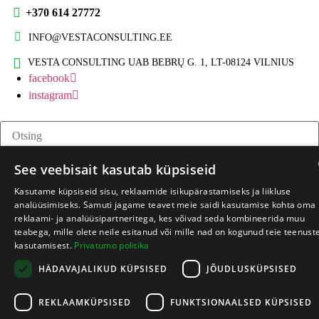
+370 614 27772
Jätkusuutlikud tooted
INFO@VESTACONSULTING.EE
Jätkusuutlikkuse koolitus
VESTA CONSULTING UAB BEBRŲ G. 1, LT-08124 VILNIUS
facebook
instagram
Otsing
See veebisait kasutab küpsiseid
Kasutame küpsiseid sisu, reklaamide isikupärastamiseks ja liikluse
LITHUANIA
analüüsimiseks. Samuti jagame teavet meie saidi kasutamise kohta oma
reklaami- ja analüüsipartneritega, kes võivad seda kombineerida muu
LATVIAN
teabega, mille olete neile esitanud või mille nad on kogunud teie teenust
kasutamisest.
Privatumo politika
ENGLISH
HÄDAVAJALIKUD KÜPSISED
JÕUDLUSKÜPSISED
ESTONIAN
REKLAAMKÜPSISED
FUNKTSIONAALSED KÜPSISED