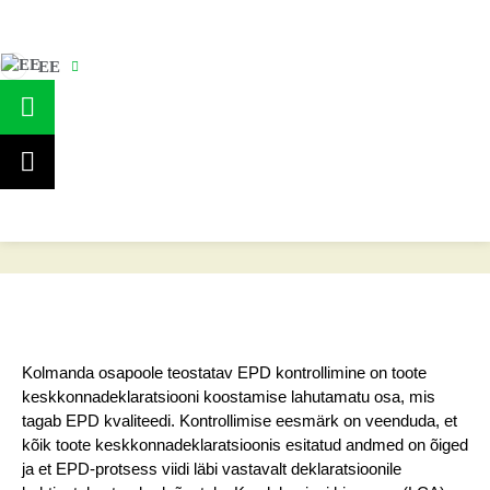
EE
Teenused
Jätkusuutlikud tooted
EPD- ja LCA-uuringute
kontrollimine
EPD- ja LCA-uuringute
kontrollimine
Kolmanda osapoole teostatav EPD kontrollimine on toote
keskkonnadeklaratsiooni koostamise lahutamatu osa, mis
tagab EPD kvaliteedi. Kontrollimise eesmärk on veenduda, et
kõik toote keskkonnadeklaratsioonis esitatud andmed on õiged
ja et EPD-protsess viidi läbi vastavalt deklaratsioonile