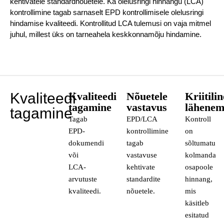
kehtivatele standardnõuetele. Ka olelusringi hinnangu (LCA)
kontrollimine tagab sarnaselt EPD kontrollimisele olelusringi
hindamise kvaliteedi. Kontrollitud LCA tulemusi on vaja mitmel
juhul, millest üks on tarneahela keskkonnamõju hindamine.
Kvaliteedi
Kvaliteedi
Nõuetele
Kriitilin
tagamine
vastavus
lähenem
tagamine
Tagab
EPD/LCA
Kontroll
EPD-
kontrollimine
on
dokumendi
tagab
sõltumatu
või
vastavuse
kolmanda
LCA-
kehtivate
osapoole
arvutuste
standardite
hinnang,
kvaliteedi.
nõuetele.
mis
käsitleb
esitatud