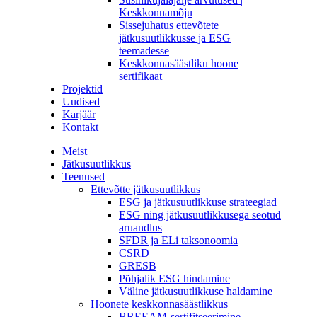
Keskkonnamõju
Sissejuhatus ettevõtete
jätkusuutlikkusse ja ESG
teemadesse
Keskkonnasäästliku hoone
sertifikaat
Projektid
Uudised
Karjäär
Kontakt
Meist
Jätkusuutlikkus
Teenused
Ettevõtte jätkusuutlikkus
ESG ja jätkusuutlikkuse strateegiad
ESG ning jätkusuutlikkusega seotud
aruandlus
SFDR ja ELi taksonoomia
CSRD
GRESB
Põhjalik ESG hindamine
Väline jätkusuutlikkuse haldamine
Hoonete keskkonnasäästlikkus
BREEAM-sertifitseerimine