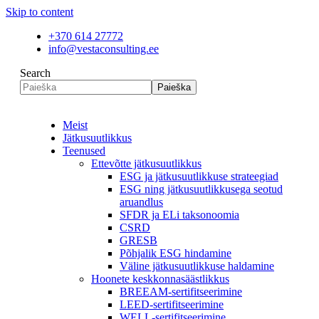
Skip to content
+370 614 27772
info@vestaconsulting.ee
Search
Paieška
Meist
Jätkusuutlikkus
Teenused
Ettevõtte jätkusuutlikkus
ESG ja jätkusuutlikkuse strateegiad
ESG ning jätkusuutlikkusega seotud
aruandlus
SFDR ja ELi taksonoomia
CSRD
GRESB
Põhjalik ESG hindamine
Väline jätkusuutlikkuse haldamine
Hoonete keskkonnasäästlikkus
BREEAM-sertifitseerimine
LEED-sertifitseerimine
WELL-sertifitseerimine