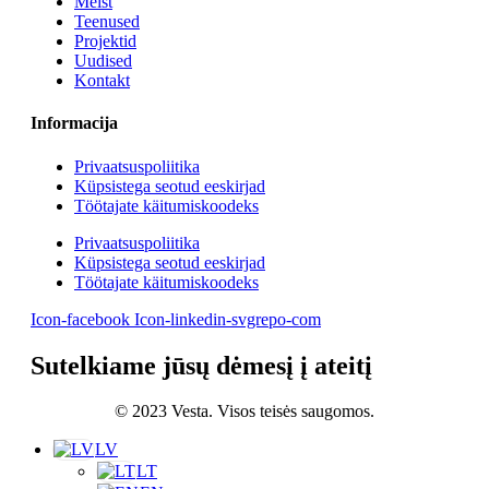
Meist
Teenused
Projektid
Uudised
Kontakt
Informacija
Privaatsuspoliitika
Küpsistega seotud eeskirjad
Töötajate käitumiskoodeks
Privaatsuspoliitika
Küpsistega seotud eeskirjad
Töötajate käitumiskoodeks
Icon-facebook
Icon-linkedin-svgrepo-com
Sutelkiame jūsų dėmesį į ateitį
© 2023 Vesta. Visos teisės saugomos.
LV
LT