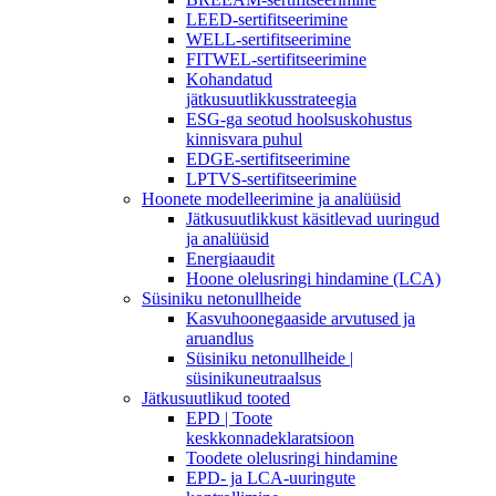
LEED-sertifitseerimine
WELL-sertifitseerimine
FITWEL-sertifitseerimine
Kohandatud
jätkusuutlikkusstrateegia
ESG-ga seotud hoolsuskohustus
kinnisvara puhul
EDGE-sertifitseerimine
LPTVS-sertifitseerimine
Hoonete modelleerimine ja analüüsid
Jätkusuutlikkust käsitlevad uuringud
ja analüüsid
Energiaaudit
Hoone olelusringi hindamine (LCA)
Süsiniku netonullheide
Kasvuhoonegaaside arvutused ja
aruandlus
Süsiniku netonullheide |
süsinikuneutraalsus
Jätkusuutlikud tooted
EPD | Toote
keskkonnadeklaratsioon
Toodete olelusringi hindamine
EPD- ja LCA-uuringute