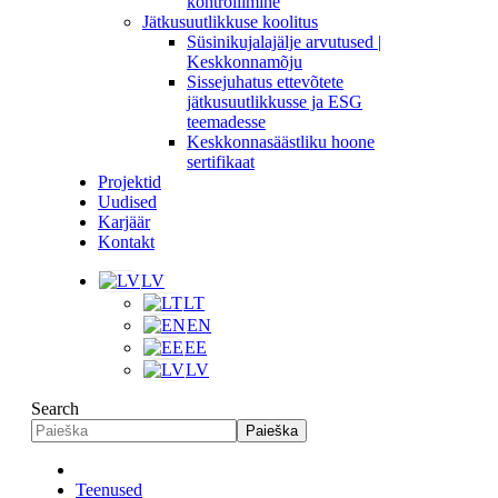
kontrollimine
Jätkusuutlikkuse koolitus
Süsinikujalajälje arvutused |
Keskkonnamõju
Sissejuhatus ettevõtete
jätkusuutlikkusse ja ESG
teemadesse
Keskkonnasäästliku hoone
sertifikaat
Projektid
Uudised
Karjäär
Kontakt
LV
LT
EN
EE
LV
Search
Paieška
Teenused