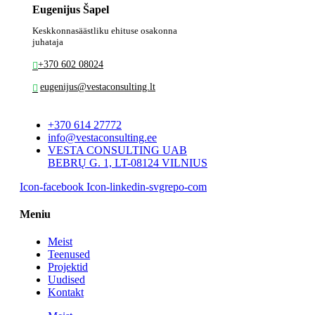
Eugenijus Šapel
Keskkonnasäästliku ehituse osakonna
juhataja
+370 602 08024
eugenijus@vestaconsulting.lt
+370 614 27772
info@vestaconsulting.ee
VESTA CONSULTING UAB
BEBRŲ G. 1, LT-08124 VILNIUS
Icon-facebook
Icon-linkedin-svgrepo-com
Meniu
Meist
Teenused
Projektid
Uudised
Kontakt