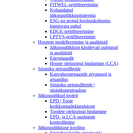
FITWEL-sertifitseerimine
Kohandatud
jätkusuutlikkusstrateegia
ESG-ga seotud hoolsuskohustus
kinnisvara puhul
EDGE-sertifitseerimine
LPTVS-sertifitseerimine
Hoonete modelleerimine ja analüüsid
Jätkusuutlikkust käsitlevad uuringud
ja analüüsid
Energiaaudit
Hoone olelusringi hindamine (LCA)
Süsiniku netonullheide
Kasvuhoonegaaside arvutused ja
aruandlus
Süsiniku netonullheide |
süsinikuneutraalsus
Jätkusuutlikud tooted
EPD | Toote
keskkonnadeklaratsioon
Toodete olelusringi hindamine
EPD- ja LCA-uuringute
kontrollimine
Jätkusuutlikkuse koolitus
Süsinikujalajälje arvutused |