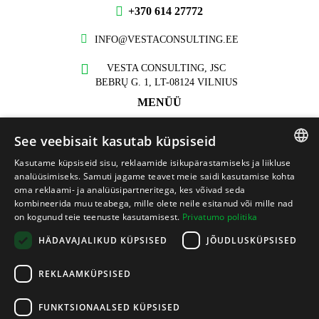
+370 614 27772
INFO@VESTACONSULTING.EE
VESTA CONSULTING, JSC
BEBRŲ G. 1, LT-08124 VILNIUS
MENÜÜ
Meist
See veebisait kasutab küpsiseid
Teenused
Kasutame küpsiseid sisu, reklaamide isikupärastamiseks ja liikluse
LITHUANIAN
Projektid
analüüsimiseks. Samuti jagame teavet meie saidi kasutamise kohta
oma reklaami- ja analüüsipartneritega, kes võivad seda
LATVIAN
Kontakt
kombineerida muu teabega, mille olete neile esitanud või mille nad
on kogunud teie teenuste kasutamisest.
Privatumo politika
TEAVE
ENGLISH
HÄDAVAJALIKUD KÜPSISED
JÕUDLUSKÜPSISED
Privaatsuspoliitika
ESTONIAN
Küpsistega seotud eeskirjad
REKLAAMKÜPSISED
Töötajate käitumiskoodeks
FUNKTSIONAALSED KÜPSISED