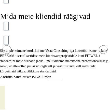
Mida meie kliendid räägivad
See ei ole esimene kord, kui me Vesta Consulting-iga koostööd teeme - alates
BREEAM-i sertifikaatidest meie kinnisvaraprojektidele kuni FITWEL-i
standardini meie büroode jaoks - me usaldame meeskonna professionaalsust ja
soovi, et ettevõtted püüaksid õiglaselt ja vastutustundlikult saavutada
kõrgeimaid jätkusuutlikkuse standardeid.
Andrius Mikalauskas
SBA Urban