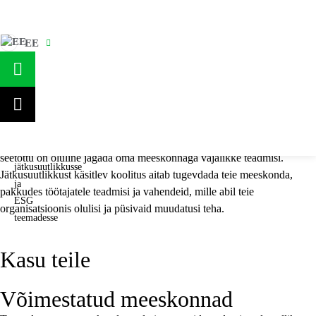
EE
Teenused
SISSEJUHATUS ETTEVÕTETE
JÄTKUSUUTLIKKUSSE JA ESG
Jätkusuutlikkuse
TEEMADESSE
koolitus
Sissejuhatus
Jätkusuutlikkus on muutumas üha olulisemaks äritegevuse osaks ning
ettevõtete
seetõttu on oluline jagada oma meeskonnaga vajalikke teadmisi.
jätkusuutlikkusse
Jätkusuutlikkust käsitlev koolitus aitab tugevdada teie meeskonda,
ja
pakkudes töötajatele teadmisi ja vahendeid, mille abil teie
ESG
organisatsioonis olulisi ja püsivaid muudatusi teha.
teemadesse
Kasu teile
Võimestatud meeskonnad