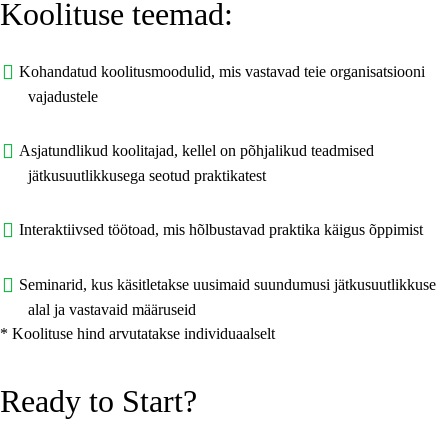
Koolituse teemad:
Kohandatud koolitusmoodulid, mis vastavad teie organisatsiooni
vajadustele
Asjatundlikud koolitajad, kellel on põhjalikud teadmised
jätkusuutlikkusega seotud praktikatest
Interaktiivsed töötoad, mis hõlbustavad praktika käigus õppimist
Seminarid, kus käsitletakse uusimaid suundumusi jätkusuutlikkuse
alal ja vastavaid määruseid
* Koolituse hind arvutatakse individuaalselt
Ready to Start?