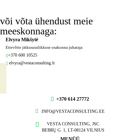
GET THE OFFER
või võta ühendust meie
meeskonnaga:
Elvyra Mikšytė
Ettevõtte jätkusuutlikkuse osakonna juhataja
+370 600 10525
elvyra@vestaconsulting.lt
+370 614 27772
INFO@VESTACONSULTING.EE
VESTA CONSULTING, JSC
BEBRŲ G. 1, LT-08124 VILNIUS
MENÜÜ