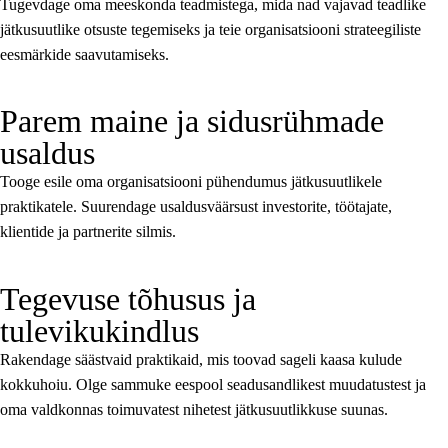
Tugevdage oma meeskonda teadmistega, mida nad vajavad teadlike
jätkusuutlike otsuste tegemiseks ja teie organisatsiooni strateegiliste
eesmärkide saavutamiseks.
Parem maine ja sidusrühmade
usaldus
Tooge esile oma organisatsiooni pühendumus jätkusuutlikele
praktikatele. Suurendage usaldusväärsust investorite, töötajate,
klientide ja partnerite silmis.
Tegevuse tõhusus ja
tulevikukindlus
Rakendage säästvaid praktikaid, mis toovad sageli kaasa kulude
kokkuhoiu. Olge sammuke eespool seadusandlikest muudatustest ja
oma valdkonnas toimuvatest nihetest jätkusuutlikkuse suunas.