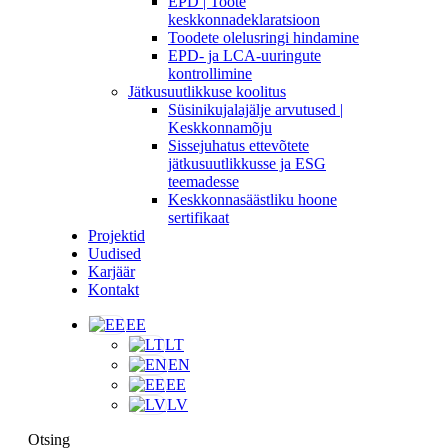
EPD | Toote
keskkonnadeklaratsioon
Toodete olelusringi hindamine
EPD- ja LCA-uuringute
kontrollimine
Jätkusuutlikkuse koolitus
Süsinikujalajälje arvutused |
Keskkonnamõju
Sissejuhatus ettevõtete
jätkusuutlikkusse ja ESG
teemadesse
Keskkonnasäästliku hoone
sertifikaat
Projektid
Uudised
Karjäär
Kontakt
EE
LT
EN
EE
LV
Otsing