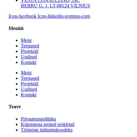
VESTA CONSULTING, JSC
BEBRŲ G. 1, LT-08124 VILNIUS
Icon-facebook
Icon-linkedin-svgrepo-com
Menüü
Meist
Teenused
Projektid
Uudised
Kontakt
Meist
Teenused
Projektid
Uudised
Kontakt
Teave
Privaatsuspoliitika
Küpsistega seotud eeskirjad
Töötajate käitumiskoodeks