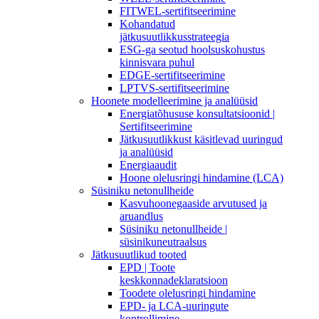
FITWEL-sertifitseerimine
Kohandatud
jätkusuutlikkusstrateegia
ESG-ga seotud hoolsuskohustus
kinnisvara puhul
EDGE-sertifitseerimine
LPTVS-sertifitseerimine
Hoonete modelleerimine ja analüüsid
Energiatõhususe konsultatsioonid |
Sertifitseerimine
Jätkusuutlikkust käsitlevad uuringud
ja analüüsid
Energiaaudit
Hoone olelusringi hindamine (LCA)
Süsiniku netonullheide
Kasvuhoonegaaside arvutused ja
aruandlus
Süsiniku netonullheide |
süsinikuneutraalsus
Jätkusuutlikud tooted
EPD | Toote
keskkonnadeklaratsioon
Toodete olelusringi hindamine
EPD- ja LCA-uuringute
kontrollimine