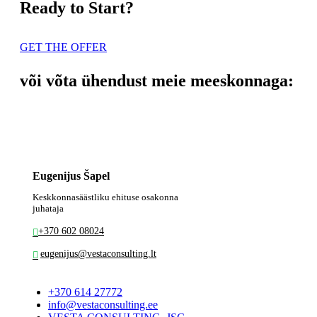
Ready to Start?
GET THE OFFER
või võta ühendust meie meeskonnaga:
Eugenijus Šapel
Keskkonnasäästliku ehituse osakonna
juhataja
+370 602 08024
eugenijus@vestaconsulting.lt
+370 614 27772
info@vestaconsulting.ee