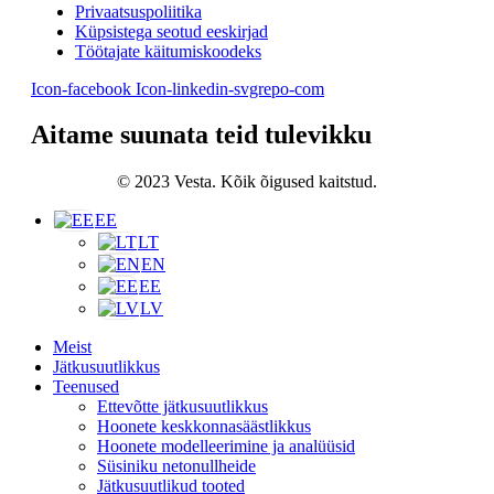
Privaatsuspoliitika
Küpsistega seotud eeskirjad
Töötajate käitumiskoodeks
Icon-facebook
Icon-linkedin-svgrepo-com
Aitame suunata teid tulevikku
© 2023 Vesta. Kõik õigused kaitstud.
EE
LT
EN
EE
LV
Meist
Jätkusuutlikkus
Teenused
Ettevõtte jätkusuutlikkus
Hoonete keskkonnasäästlikkus
Hoonete modelleerimine ja analüüsid
Süsiniku netonullheide
Jätkusuutlikud tooted