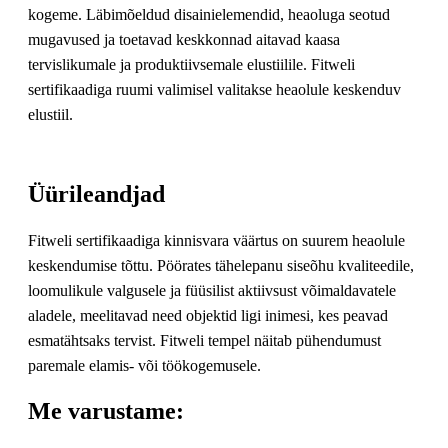
kogeme. Läbimõeldud disainielemendid, heaoluga seotud
mugavused ja toetavad keskkonnad aitavad kaasa
tervislikumale ja produktiivsemale elustiilile. Fitweli
sertifikaadiga ruumi valimisel valitakse heaolule keskenduv
elustiil.
Üürileandjad
Fitweli sertifikaadiga kinnisvara väärtus on suurem heaolule
keskendumise tõttu. Pöörates tähelepanu siseõhu kvaliteedile,
loomulikule valgusele ja füüsilist aktiivsust võimaldavatele
aladele, meelitavad need objektid ligi inimesi, kes peavad
esmatähtsaks tervist. Fitweli tempel näitab pühendumust
paremale elamis- või töökogemusele.
Me varustame: