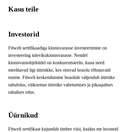
Kasu teile
Investorid
Fitweli sertifikaadiga kinnisvarasse investeerimine on
investeering tulevikukinnisvarasse. Nendel
kinnisvaraobjektidel on konkurentsieelis, kuna need
meelitavad ligi üürnikke, kes otsivad heaolu rõhutavaid
ruume. Fitweli keskendumine heaolule väljendub üürnike
rahulolus, väiksemas üürnike vahetumises ja pikaajalises
rahalises edus.
Üürnikud
Fitweli sertifikaat kujundab ümber viisi, kuidas me hooneid