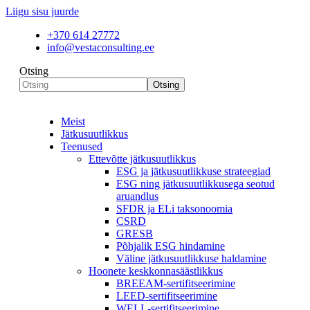
Liigu sisu juurde
+370 614 27772
info@vestaconsulting.ee
Otsing
Otsing
Meist
Jätkusuutlikkus
Teenused
Ettevõtte jätkusuutlikkus
ESG ja jätkusuutlikkuse strateegiad
ESG ning jätkusuutlikkusega seotud
aruandlus
SFDR ja ELi taksonoomia
CSRD
GRESB
Põhjalik ESG hindamine
Väline jätkusuutlikkuse haldamine
Hoonete keskkonnasäästlikkus
BREEAM-sertifitseerimine
LEED-sertifitseerimine
WELL-sertifitseerimine