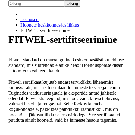
Otsing
Teenused
Hoonete keskkonnasäästlikkus
FITWEL-sertifitseerimine
FITWEL-sertifitseerimine
Fitweli standard on murranguline keskkonnasäästliku ehituse
standard, mis suurendab elanike heaolu tõenduspõhise disaini
ja toimivuskvaliteedi kaudu.
Fitweli sertifikaat kujutab endast terviklikku lähenemist
kinnisvarale, mis seab esiplaanile inimeste tervise ja heaolu.
Tuginedes teadusuuringutele ja ekspertide antud juhistele
edendab Fitwel strateegiaid, mis toetavad aktiivset eluviisi,
vaimset heaolu ja mugavust. Selle fookus laieneb
kogukondadele, pakkudes paindlikku raamistikku, mis on
kooskõlas jätkusuutlikkuse eesmärkidega. See sertifikaat ei
puuduta ainult hooneid, vaid ka inimeste heaolu tagamist.