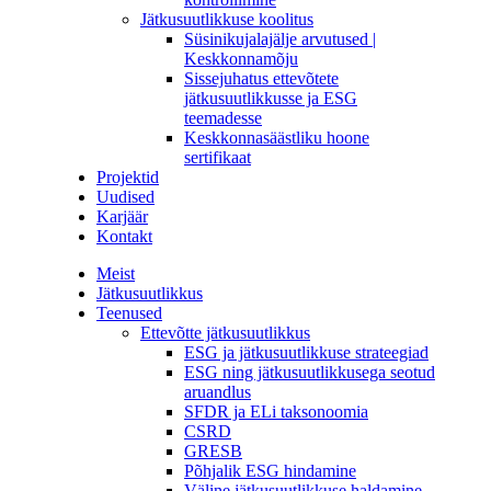
Jätkusuutlikkuse koolitus
Süsinikujalajälje arvutused |
Keskkonnamõju
Sissejuhatus ettevõtete
jätkusuutlikkusse ja ESG
teemadesse
Keskkonnasäästliku hoone
sertifikaat
Projektid
Uudised
Karjäär
Kontakt
Meist
Jätkusuutlikkus
Teenused
Ettevõtte jätkusuutlikkus
ESG ja jätkusuutlikkuse strateegiad
ESG ning jätkusuutlikkusega seotud
aruandlus
SFDR ja ELi taksonoomia
CSRD
GRESB
Põhjalik ESG hindamine
Väline jätkusuutlikkuse haldamine