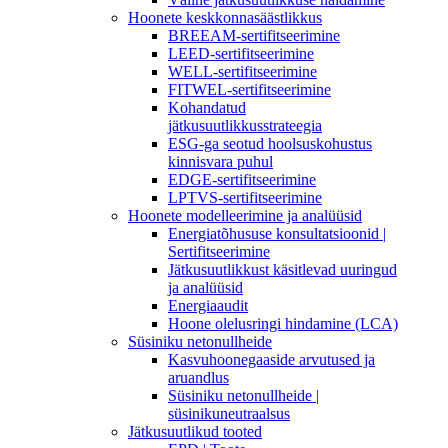
Hoonete keskkonnasäästlikkus
BREEAM-sertifitseerimine
LEED-sertifitseerimine
WELL-sertifitseerimine
FITWEL-sertifitseerimine
Kohandatud
jätkusuutlikkusstrateegia
ESG-ga seotud hoolsuskohustus
kinnisvara puhul
EDGE-sertifitseerimine
LPTVS-sertifitseerimine
Hoonete modelleerimine ja analüüsid
Energiatõhususe konsultatsioonid |
Sertifitseerimine
Jätkusuutlikkust käsitlevad uuringud
ja analüüsid
Energiaaudit
Hoone olelusringi hindamine (LCA)
Süsiniku netonullheide
Kasvuhoonegaaside arvutused ja
aruandlus
Süsiniku netonullheide |
süsinikuneutraalsus
Jätkusuutlikud tooted