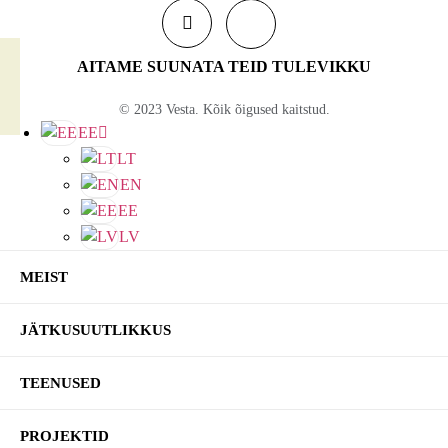
AITAME SUUNATA TEID TULEVIKKU
© 2023 Vesta. Kõik õigused kaitstud.
EE
LT
EN
EE
LV
MEIST
JÄTKUSUUTLIKKUS
TEENUSED
Ettevõtte jätkusuutlikkus
PROJEKTID