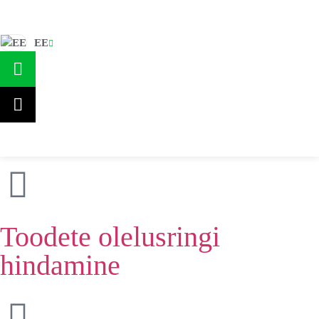
EE
Teenused
JÄTKUSUUTLIKUD TOOTED
Jätkusuutlikud
EPD | Toote keskkonna
tooted
deklaratsioon
Toodete olelusringi
hindamine