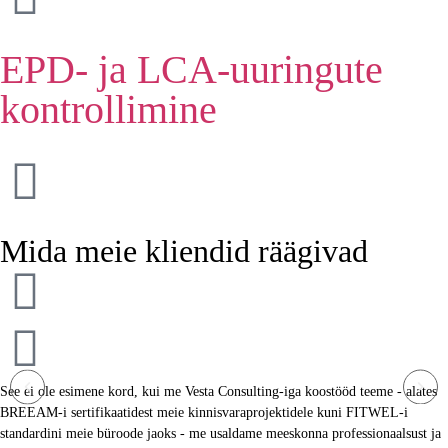
EPD- ja LCA-uuringute
kontrollimine
Mida meie kliendid räägivad
See ei ole esimene kord, kui me Vesta Consulting-iga koostööd teeme - alates
BREEAM-i sertifikaatidest meie kinnisvaraprojektidele kuni FITWEL-i
standardini meie büroode jaoks - me usaldame meeskonna professionaalsust ja