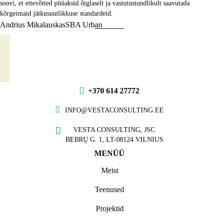
soovi, et ettevõtted püüaksid õiglaselt ja vastutustundlikult saavutada
kõrgeimaid jätkusuutlikkuse standardeid.
Andrius Mikalauskas
SBA Urban
+370 614 27772
INFO@VESTACONSULTING.EE
VESTA CONSULTING, JSC
BEBRŲ G. 1, LT-08124 VILNIUS
MENÜÜ
Meist
Teenused
Projektid