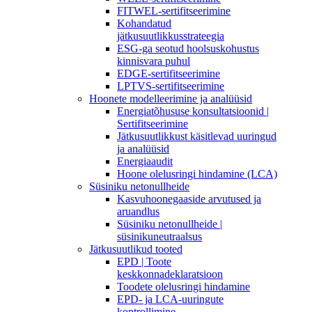
FITWEL-sertifitseerimine
Kohandatud
jätkusuutlikkusstrateegia
ESG-ga seotud hoolsuskohustus
kinnisvara puhul
EDGE-sertifitseerimine
LPTVS-sertifitseerimine
Hoonete modelleerimine ja analüüsid
Energiatõhususe konsultatsioonid |
Sertifitseerimine
Jätkusuutlikkust käsitlevad uuringud
ja analüüsid
Energiaaudit
Hoone olelusringi hindamine (LCA)
Süsiniku netonullheide
Kasvuhoonegaaside arvutused ja
aruandlus
Süsiniku netonullheide |
süsinikuneutraalsus
Jätkusuutlikud tooted
EPD | Toote
keskkonnadeklaratsioon
Toodete olelusringi hindamine
EPD- ja LCA-uuringute
kontrollimine