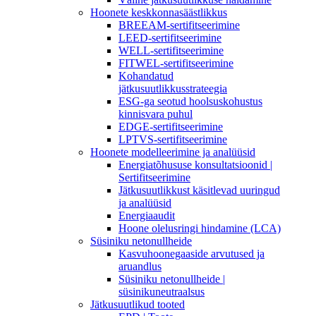
Hoonete keskkonnasäästlikkus
BREEAM-sertifitseerimine
LEED-sertifitseerimine
WELL-sertifitseerimine
FITWEL-sertifitseerimine
Kohandatud
jätkusuutlikkusstrateegia
ESG-ga seotud hoolsuskohustus
kinnisvara puhul
EDGE-sertifitseerimine
LPTVS-sertifitseerimine
Hoonete modelleerimine ja analüüsid
Energiatõhususe konsultatsioonid |
Sertifitseerimine
Jätkusuutlikkust käsitlevad uuringud
ja analüüsid
Energiaaudit
Hoone olelusringi hindamine (LCA)
Süsiniku netonullheide
Kasvuhoonegaaside arvutused ja
aruandlus
Süsiniku netonullheide |
süsinikuneutraalsus
Jätkusuutlikud tooted