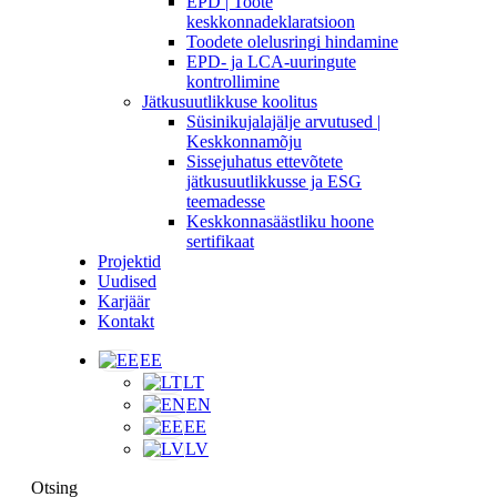
EPD | Toote
keskkonnadeklaratsioon
Toodete olelusringi hindamine
EPD- ja LCA-uuringute
kontrollimine
Jätkusuutlikkuse koolitus
Süsinikujalajälje arvutused |
Keskkonnamõju
Sissejuhatus ettevõtete
jätkusuutlikkusse ja ESG
teemadesse
Keskkonnasäästliku hoone
sertifikaat
Projektid
Uudised
Karjäär
Kontakt
EE
LT
EN
EE
LV
Otsing