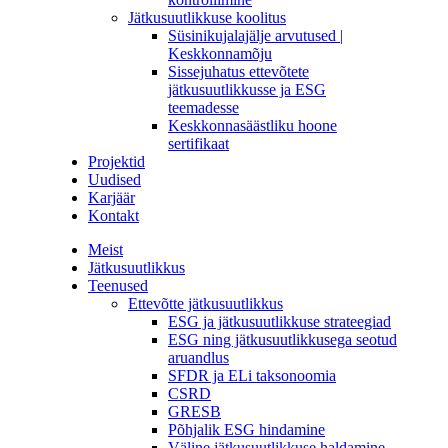
Jätkusuutlikkuse koolitus
Süsinikujalajälje arvutused |
Keskkonnamõju
Sissejuhatus ettevõtete
jätkusuutlikkusse ja ESG
teemadesse
Keskkonnasäästliku hoone
sertifikaat
Projektid
Uudised
Karjäär
Kontakt
Meist
Jätkusuutlikkus
Teenused
Ettevõtte jätkusuutlikkus
ESG ja jätkusuutlikkuse strateegiad
ESG ning jätkusuutlikkusega seotud
aruandlus
SFDR ja ELi taksonoomia
CSRD
GRESB
Põhjalik ESG hindamine
Väline jätkusuutlikkuse haldamine