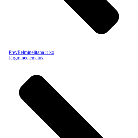
Prev
Eelmine
litana ir ko
Järgmine
elematus