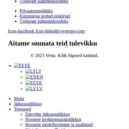
Töötajate käitumiskoodeks
Privaatsuspoliitika
Küpsistega seotud eeskirjad
Töötajate käitumiskoodeks
Icon-facebook
Icon-linkedin-svgrepo-com
Aitame suunata teid tulevikku
© 2023 Vesta. Kõik õigused kaitstud.
EE
LT
EN
EE
LV
Meist
Jätkusuutlikkus
Teenused
Ettevõtte jätkusuutlikkus
Hoonete keskkonnasäästlikkus
Hoonete modelleerimine ja analüüsid