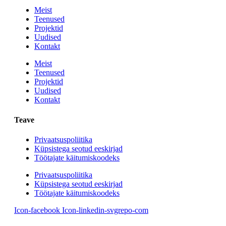
Meist
Teenused
Projektid
Uudised
Kontakt
Meist
Teenused
Projektid
Uudised
Kontakt
Teave
Privaatsuspoliitika
Küpsistega seotud eeskirjad
Töötajate käitumiskoodeks
Privaatsuspoliitika
Küpsistega seotud eeskirjad
Töötajate käitumiskoodeks
Icon-facebook
Icon-linkedin-svgrepo-com