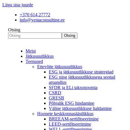
Liigu sisu juurde
+370 614 27772
info@vestaconsulting.ee
Otsing
Otsing
Meist
Jätkusuutlikkus
Teenused
Ettevõtte jätkusuutlikkus
ESG ja jätkusuutlikkuse strateegiad
ESG ning jätkusuutlikkusega seotud
aruandlus
SFDR ja ELi taksonoomia
CSRD
GRESB
Põhjalik ESG hindamine
Väline jätkusuutlikkuse haldamine
Hoonete keskkonnasäästlikkus
BREEAM-sertifitseerimine
LEED-sertifitseerimine
WELL-sertifitseerimine