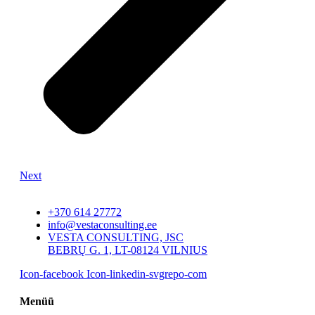
Next
+370 614 27772
info@vestaconsulting.ee
VESTA CONSULTING, JSC
BEBRŲ G. 1, LT-08124 VILNIUS
Icon-facebook
Icon-linkedin-svgrepo-com
Menüü