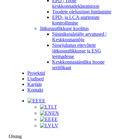
EPD | Toote
keskkonnadeklaratsioon
Toodete olelusringi hindamine
EPD- ja LCA-uuringute
kontrollimine
Jätkusuutlikkuse koolitus
Süsinikujalajälje arvutused |
Keskkonnamõju
Sissejuhatus ettevõtete
jätkusuutlikkusse ja ESG
teemadesse
Keskkonnasäästliku hoone
sertifikaat
Projektid
Uudised
Karjäär
Kontakt
EE
LT
EN
EE
LV
Otsing