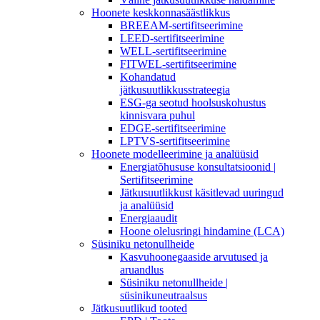
Hoonete keskkonnasäästlikkus
BREEAM-sertifitseerimine
LEED-sertifitseerimine
WELL-sertifitseerimine
FITWEL-sertifitseerimine
Kohandatud
jätkusuutlikkusstrateegia
ESG-ga seotud hoolsuskohustus
kinnisvara puhul
EDGE-sertifitseerimine
LPTVS-sertifitseerimine
Hoonete modelleerimine ja analüüsid
Energiatõhususe konsultatsioonid |
Sertifitseerimine
Jätkusuutlikkust käsitlevad uuringud
ja analüüsid
Energiaaudit
Hoone olelusringi hindamine (LCA)
Süsiniku netonullheide
Kasvuhoonegaaside arvutused ja
aruandlus
Süsiniku netonullheide |
süsinikuneutraalsus
Jätkusuutlikud tooted