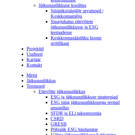
Jätkusuutlikkuse koolitus
Süsinikujalajälje arvutused |
Keskkonnamõju
Sissejuhatus ettevõtete
jätkusuutlikkusse ja ESG
teemadesse
Keskkonnasäästliku hoone
sertifikaat
Projektid
Uudised
Karjäär
Kontakt
Meist
Jätkusuutlikkus
Teenused
Ettevõtte jätkusuutlikkus
ESG ja jätkusuutlikkuse strateegiad
ESG ning jätkusuutlikkusega seotud
aruandlus
SFDR ja ELi taksonoomia
CSRD
GRESB
Põhjalik ESG hindamine
Väline jätkusuutlikkuse haldamine