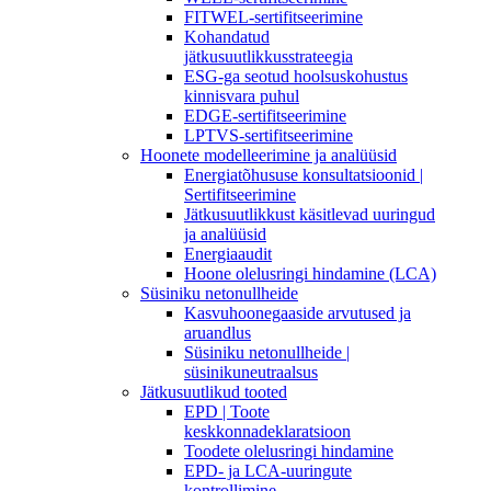
FITWEL-sertifitseerimine
Kohandatud
jätkusuutlikkusstrateegia
ESG-ga seotud hoolsuskohustus
kinnisvara puhul
EDGE-sertifitseerimine
LPTVS-sertifitseerimine
Hoonete modelleerimine ja analüüsid
Energiatõhususe konsultatsioonid |
Sertifitseerimine
Jätkusuutlikkust käsitlevad uuringud
ja analüüsid
Energiaaudit
Hoone olelusringi hindamine (LCA)
Süsiniku netonullheide
Kasvuhoonegaaside arvutused ja
aruandlus
Süsiniku netonullheide |
süsinikuneutraalsus
Jätkusuutlikud tooted
EPD | Toote
keskkonnadeklaratsioon
Toodete olelusringi hindamine
EPD- ja LCA-uuringute
kontrollimine