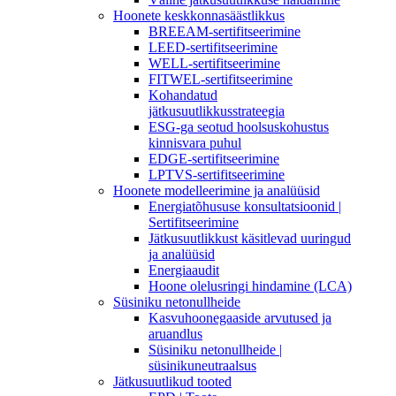
Hoonete keskkonnasäästlikkus
BREEAM-sertifitseerimine
LEED-sertifitseerimine
WELL-sertifitseerimine
FITWEL-sertifitseerimine
Kohandatud
jätkusuutlikkusstrateegia
ESG-ga seotud hoolsuskohustus
kinnisvara puhul
EDGE-sertifitseerimine
LPTVS-sertifitseerimine
Hoonete modelleerimine ja analüüsid
Energiatõhususe konsultatsioonid |
Sertifitseerimine
Jätkusuutlikkust käsitlevad uuringud
ja analüüsid
Energiaaudit
Hoone olelusringi hindamine (LCA)
Süsiniku netonullheide
Kasvuhoonegaaside arvutused ja
aruandlus
Süsiniku netonullheide |
süsinikuneutraalsus
Jätkusuutlikud tooted