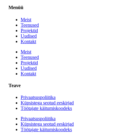
Menüü
Meist
Teenused
Projektid
Uudised
Kontakt
Meist
Teenused
Projektid
Uudised
Kontakt
Teave
Privaatsuspoliitika
Küpsistega seotud eeskirjad
Töötajate käitumiskoodeks
Privaatsuspoliitika
Küpsistega seotud eeskirjad
Töötajate käitumiskoodeks