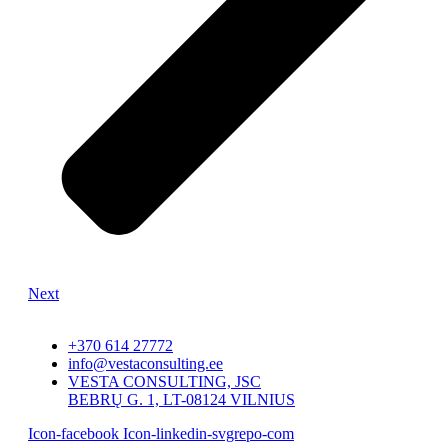
Next
+370 614 27772
info@vestaconsulting.ee
VESTA CONSULTING, JSC
BEBRŲ G. 1, LT-08124 VILNIUS
Icon-facebook
Icon-linkedin-svgrepo-com