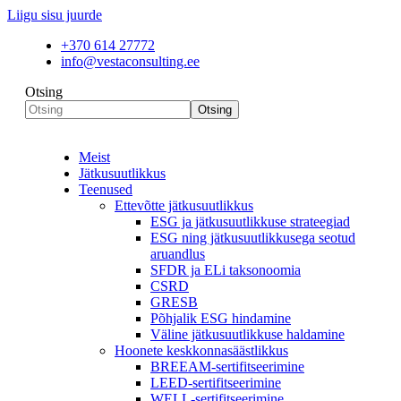
Liigu sisu juurde
+370 614 27772
info@vestaconsulting.ee
Otsing
Otsing
Meist
Jätkusuutlikkus
Teenused
Ettevõtte jätkusuutlikkus
ESG ja jätkusuutlikkuse strateegiad
ESG ning jätkusuutlikkusega seotud
aruandlus
SFDR ja ELi taksonoomia
CSRD
GRESB
Põhjalik ESG hindamine
Väline jätkusuutlikkuse haldamine
Hoonete keskkonnasäästlikkus
BREEAM-sertifitseerimine
LEED-sertifitseerimine
WELL-sertifitseerimine