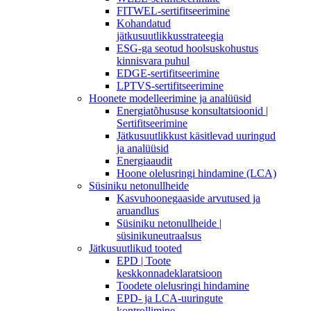
FITWEL-sertifitseerimine
Kohandatud
jätkusuutlikkusstrateegia
ESG-ga seotud hoolsuskohustus
kinnisvara puhul
EDGE-sertifitseerimine
LPTVS-sertifitseerimine
Hoonete modelleerimine ja analüüsid
Energiatõhususe konsultatsioonid |
Sertifitseerimine
Jätkusuutlikkust käsitlevad uuringud
ja analüüsid
Energiaaudit
Hoone olelusringi hindamine (LCA)
Süsiniku netonullheide
Kasvuhoonegaaside arvutused ja
aruandlus
Süsiniku netonullheide |
süsinikuneutraalsus
Jätkusuutlikud tooted
EPD | Toote
keskkonnadeklaratsioon
Toodete olelusringi hindamine
EPD- ja LCA-uuringute
kontrollimine