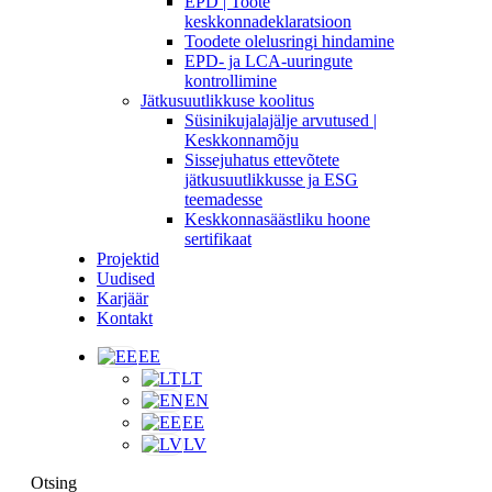
EPD | Toote
keskkonnadeklaratsioon
Toodete olelusringi hindamine
EPD- ja LCA-uuringute
kontrollimine
Jätkusuutlikkuse koolitus
Süsinikujalajälje arvutused |
Keskkonnamõju
Sissejuhatus ettevõtete
jätkusuutlikkusse ja ESG
teemadesse
Keskkonnasäästliku hoone
sertifikaat
Projektid
Uudised
Karjäär
Kontakt
EE
LT
EN
EE
LV
Otsing