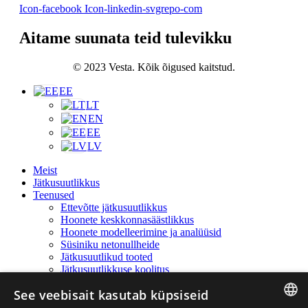
Icon-facebook
Icon-linkedin-svgrepo-com
Aitame suunata teid tulevikku
© 2023 Vesta. Kõik õigused kaitstud.
EE
LT
EN
EE
LV
Meist
Jätkusuutlikkus
Teenused
Ettevõtte jätkusuutlikkus
Hoonete keskkonnasäästlikkus
Hoonete modelleerimine ja analüüsid
Süsiniku netonullheide
Jätkusuutlikud tooted
Jätkusuutlikkuse koolitus
Projektid
See veebisait kasutab küpsiseid
Uudised
Karjäär