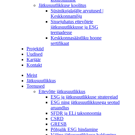
Jätkusuutlikkuse koolitus
Süsinikujalajälje arvutused |
Keskkonnamõju
Sissejuhatus ettevõtete
jätkusuutlikkusse ja ESG
teemadesse
Keskkonnasäästliku hoone
sertifikaat
Projektid
Uudised
Karjäär
Kontakt
Meist
Jätkusuutlikkus
Teenused
Ettevõtte jätkusuutlikkus
ESG ja jätkusuutlikkuse strateegiad
ESG ning jätkusuutlikkusega seotud
aruandlus
SFDR ja ELi taksonoomia
CSRD
GRESB
Põhjalik ESG hindamine
Väline jätkusuutlikkuse haldamine