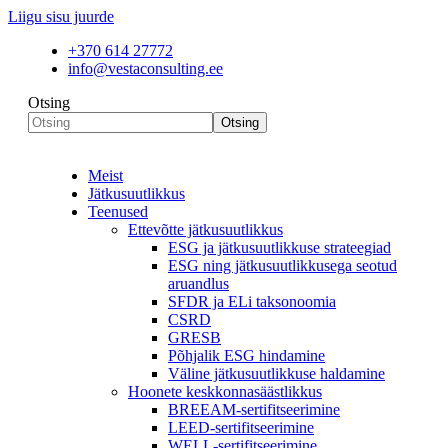
Liigu sisu juurde
+370 614 27772
info@vestaconsulting.ee
Otsing
Otsing
Meist
Jätkusuutlikkus
Teenused
Ettevõtte jätkusuutlikkus
ESG ja jätkusuutlikkuse strateegiad
ESG ning jätkusuutlikkusega seotud
aruandlus
SFDR ja ELi taksonoomia
CSRD
GRESB
Põhjalik ESG hindamine
Väline jätkusuutlikkuse haldamine
Hoonete keskkonnasäästlikkus
BREEAM-sertifitseerimine
LEED-sertifitseerimine
WELL-sertifitseerimine