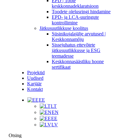
EPD | Toote
keskkonnadeklaratsioon
Toodete olelusringi hindamine
EPD- ja LCA-uuringute
kontrollimine
Jätkusuutlikkuse koolitus
Süsinikujalajälje arvutused |
Keskkonnamõju
Sissejuhatus ettevõtete
jätkusuutlikkusse ja ESG
teemadesse
Keskkonnasäästliku hoone
sertifikaat
Projektid
Uudised
Karjäär
Kontakt
EE
LT
EN
EE
LV
Otsing