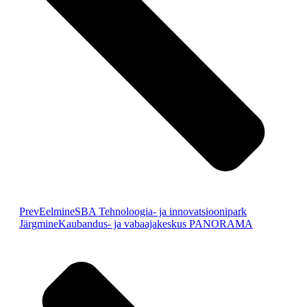
Prev
Eelmine
SBA Tehnoloogia- ja innovatsioonipark
Järgmine
Kaubandus- ja vabaajakeskus PANORAMA