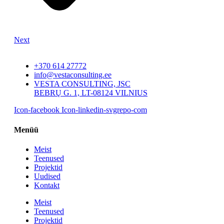
Next
+370 614 27772
info@vestaconsulting.ee
VESTA CONSULTING, JSC
BEBRŲ G. 1, LT-08124 VILNIUS
Icon-facebook
Icon-linkedin-svgrepo-com
Menüü
Meist
Teenused
Projektid
Uudised
Kontakt
Meist
Teenused
Projektid