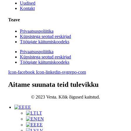
Uudised
Kontakt
Teave
Privaatsuspoliitika
Küpsistega seotud eeskirjad
Töötajate käitumiskoodeks
Privaatsuspoliitika
Küpsistega seotud eeskirjad
Töötajate käitumiskoodeks
Icon-facebook
Icon-linkedin-svgrepo-com
Aitame suunata teid tulevikku
© 2023 Vesta. Kõik õigused kaitstud.
EE
LT
EN
EE
LV