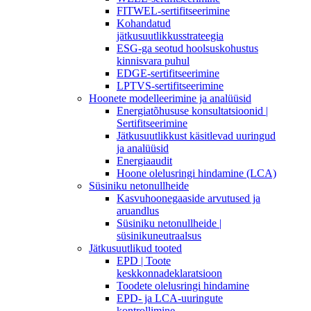
FITWEL-sertifitseerimine
Kohandatud
jätkusuutlikkusstrateegia
ESG-ga seotud hoolsuskohustus
kinnisvara puhul
EDGE-sertifitseerimine
LPTVS-sertifitseerimine
Hoonete modelleerimine ja analüüsid
Energiatõhususe konsultatsioonid |
Sertifitseerimine
Jätkusuutlikkust käsitlevad uuringud
ja analüüsid
Energiaaudit
Hoone olelusringi hindamine (LCA)
Süsiniku netonullheide
Kasvuhoonegaaside arvutused ja
aruandlus
Süsiniku netonullheide |
süsinikuneutraalsus
Jätkusuutlikud tooted
EPD | Toote
keskkonnadeklaratsioon
Toodete olelusringi hindamine
EPD- ja LCA-uuringute
kontrollimine