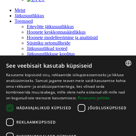
Meist
Jätkusuutlikkus
Teenused
Ettevõtte jätkusuutlikkus
Hoonete keskkonnasäästlikkus
Hoonete modelleerimine ja analüüsid
Süsiniku netonullheide
Jätkusuutlikud tooted
Jätkusuutlikkuse koolitus
Projektid
See veebisait kasutab küpsiseid
Uudised
Karjäär
Kasutame küpsiseid sisu, reklaamide isikupärastamiseks ja liikluse
Kontakt
LITHUANIAN
analüüsimiseks. Samuti jagame teavet meie saidi kasutamise kohta
+370 614 27772
oma reklaami- ja analüüsipartneritega, kes võivad seda
LATVIAN
info@vestaconsulting.ee
kombineerida muu teabega, mille olete neile esitanud või mille nad
VESTA CONSULTING UAB BEBRŲ G. 1, LT-08124
on kogunud teie teenuste kasutamisest.
Privatumo politika
ENGLISH
VILNIUS
HÄDAVAJALIKUD KÜPSISED
JÕUDLUSKÜPSISED
ESTONIAN
facebook
instagram
REKLAAMKÜPSISED
Otsing
Otsing