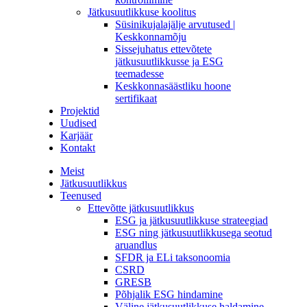
Jätkusuutlikkuse koolitus
Süsinikujalajälje arvutused |
Keskkonnamõju
Sissejuhatus ettevõtete
jätkusuutlikkusse ja ESG
teemadesse
Keskkonnasäästliku hoone
sertifikaat
Projektid
Uudised
Karjäär
Kontakt
Meist
Jätkusuutlikkus
Teenused
Ettevõtte jätkusuutlikkus
ESG ja jätkusuutlikkuse strateegiad
ESG ning jätkusuutlikkusega seotud
aruandlus
SFDR ja ELi taksonoomia
CSRD
GRESB
Põhjalik ESG hindamine
Väline jätkusuutlikkuse haldamine