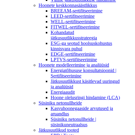
Hoonete keskkonnasäästlikkus
BREEAM-sertifitseerimine
LEED-sertifitseerimine
WELL-sertifitseerimine
FITWEL-sertifitseerimine
Kohandatud
jätkusuutlikkusstrateegia
ESG-ga seotud hoolsuskohustus
kinnisvara puhul
EDGE-sertifitseerimine
LPTVS-sertifitseerimine
Hoonete modelleerimine ja analüüsid
Energiatõhususe konsultatsioonid |
Sertifitseerimine
Jätkusuutlikkust käsitlevad uuringud
ja analüüsid
Energiaaudit
Hoone olelusringi hindamine (LCA)
Süsiniku netonullheide
Kasvuhoonegaaside arvutused ja
aruandlus
Süsiniku netonullheide |
süsinikuneutraalsus
Jätkusuutlikud tooted