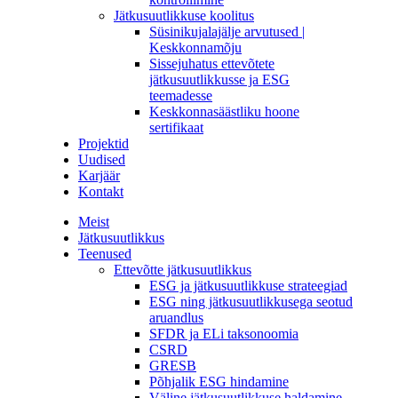
Jätkusuutlikkuse koolitus
Süsinikujalajälje arvutused |
Keskkonnamõju
Sissejuhatus ettevõtete
jätkusuutlikkusse ja ESG
teemadesse
Keskkonnasäästliku hoone
sertifikaat
Projektid
Uudised
Karjäär
Kontakt
Meist
Jätkusuutlikkus
Teenused
Ettevõtte jätkusuutlikkus
ESG ja jätkusuutlikkuse strateegiad
ESG ning jätkusuutlikkusega seotud
aruandlus
SFDR ja ELi taksonoomia
CSRD
GRESB
Põhjalik ESG hindamine
Väline jätkusuutlikkuse haldamine