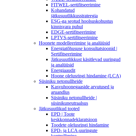
FITWEL-sertifitseerimine
Kohandatud
jätkusuutlikkusstrateegia
ESG-ga seotud hoolsuskohustus
kinnisvara puhul
EDGE-sertifitseerimine
LPTVS-sertifitseerimine
Hoonete modelleerimine ja analüüsid
Energiatõhususe konsultatsioonid |
Sertifitseerimine
Jätkusuutlikkust käsitlevad uuringud
ja analüüsid
Energiaaudit
Hoone olelusringi hindamine (LCA)
Süsiniku netonullheide
Kasvuhoonegaaside arvutused ja
aruandlus
Süsiniku netonullheide |
süsinikuneutraalsus
Jätkusuutlikud tooted
EPD | Toote
keskkonnadeklaratsioon
Toodete olelusringi hindamine
EPD- ja LCA-uuringute
kontrollimine