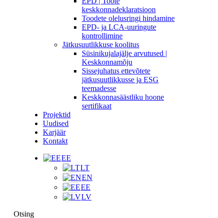
EPD | Toote
keskkonnadeklaratsioon
Toodete olelusringi hindamine
EPD- ja LCA-uuringute
kontrollimine
Jätkusuutlikkuse koolitus
Süsinikujalajälje arvutused |
Keskkonnamõju
Sissejuhatus ettevõtete
jätkusuutlikkusse ja ESG
teemadesse
Keskkonnasäästliku hoone
sertifikaat
Projektid
Uudised
Karjäär
Kontakt
EE
LT
EN
EE
LV
Otsing