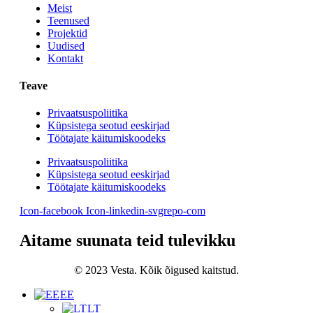
Meist
Teenused
Projektid
Uudised
Kontakt
Teave
Privaatsuspoliitika
Küpsistega seotud eeskirjad
Töötajate käitumiskoodeks
Privaatsuspoliitika
Küpsistega seotud eeskirjad
Töötajate käitumiskoodeks
Icon-facebook
Icon-linkedin-svgrepo-com
Aitame suunata teid tulevikku
© 2023 Vesta. Kõik õigused kaitstud.
EE
LT