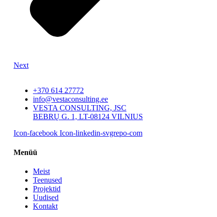
Next
+370 614 27772
info@vestaconsulting.ee
VESTA CONSULTING, JSC
BEBRŲ G. 1, LT-08124 VILNIUS
Icon-facebook
Icon-linkedin-svgrepo-com
Menüü
Meist
Teenused
Projektid
Uudised
Kontakt