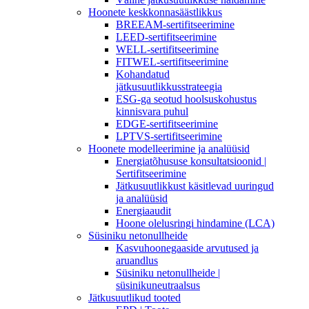
Hoonete keskkonnasäästlikkus
BREEAM-sertifitseerimine
LEED-sertifitseerimine
WELL-sertifitseerimine
FITWEL-sertifitseerimine
Kohandatud
jätkusuutlikkusstrateegia
ESG-ga seotud hoolsuskohustus
kinnisvara puhul
EDGE-sertifitseerimine
LPTVS-sertifitseerimine
Hoonete modelleerimine ja analüüsid
Energiatõhususe konsultatsioonid |
Sertifitseerimine
Jätkusuutlikkust käsitlevad uuringud
ja analüüsid
Energiaaudit
Hoone olelusringi hindamine (LCA)
Süsiniku netonullheide
Kasvuhoonegaaside arvutused ja
aruandlus
Süsiniku netonullheide |
süsinikuneutraalsus
Jätkusuutlikud tooted