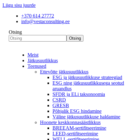
Liigu sisu juurde
+370 614 27772
info@vestaconsulting.ee
Otsing
Otsing
Meist
Jätkusuutlikkus
Teenused
Ettevõtte jätkusuutlikkus
ESG ja jätkusuutlikkuse strateegiad
ESG ning jätkusuutlikkusega seotud
aruandlus
SFDR ja ELi taksonoomia
CSRD
GRESB
Põhjalik ESG hindamine
Väline jätkusuutlikkuse haldamine
Hoonete keskkonnasäästlikkus
BREEAM-sertifitseerimine
LEED-sertifitseerimine
WELL-sertifitseerimine