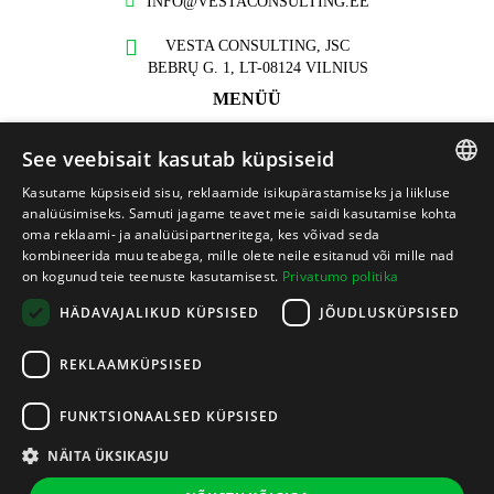
INFO@VESTACONSULTING.EE
VESTA CONSULTING, JSC
BEBRŲ G. 1, LT-08124 VILNIUS
MENÜÜ
Meist
See veebisait kasutab küpsiseid
Teenused
Kasutame küpsiseid sisu, reklaamide isikupärastamiseks ja liikluse
LITHUANIAN
Projektid
analüüsimiseks. Samuti jagame teavet meie saidi kasutamise kohta
oma reklaami- ja analüüsipartneritega, kes võivad seda
LATVIAN
Kontakt
kombineerida muu teabega, mille olete neile esitanud või mille nad
on kogunud teie teenuste kasutamisest.
Privatumo politika
TEAVE
ENGLISH
HÄDAVAJALIKUD KÜPSISED
JÕUDLUSKÜPSISED
Privaatsuspoliitika
ESTONIAN
Küpsistega seotud eeskirjad
REKLAAMKÜPSISED
Töötajate käitumiskoodeks
FUNKTSIONAALSED KÜPSISED
NÄITA ÜKSIKASJU
AITAME SUUNATA TEID TULEVIKKU